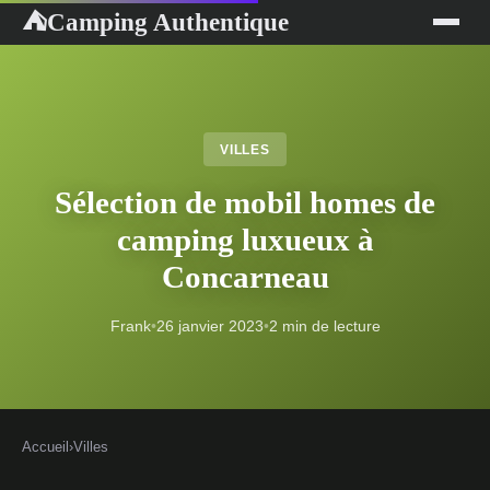
Camping Authentique
⛺
VILLES
Sélection de mobil homes de
camping luxueux à
Concarneau
Frank
•
26 janvier 2023
•
2 min de lecture
Accueil
›
Villes