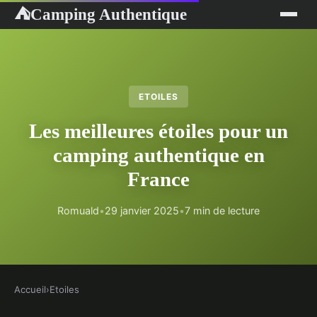
Camping Authentique
⛺
ETOILES
Les meilleures étoiles pour un
camping authentique en
France
Romuald
•
29 janvier 2025
•
7 min de lecture
Accueil
›
Etoiles